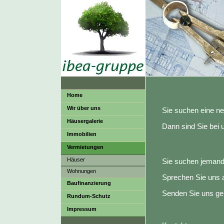
Home
Wir über uns
Sie suchen eine ne
Häusergalerie
Dann sind Sie bei u
Immobilien
Vermietungen
Häuser
Sie suchen jemande
Wohnungen
Sprechen Sie uns 
Baufinanzierung
Senden Sie uns ge
Rundum-Schutz
Impressum